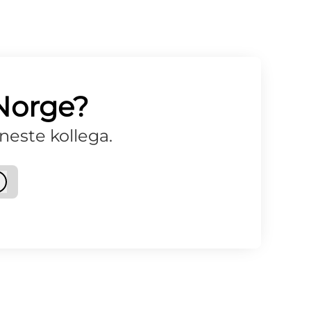
 Norge?
neste kollega.
Logg inn