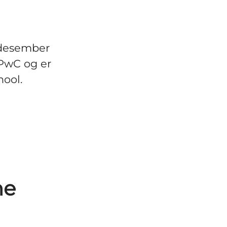
 desember
 PwC og er
hool.
ne