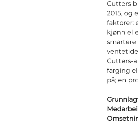
Cutters b
2015, og 
faktorer: 
kjønn ell
smartere 
ventetide
Cutters-a
farging el
på; en pro
Grunnlag
Medarbe
Omsetni