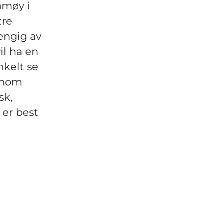
amøy i
tre
hengig av
il ha en
nkelt se
ennom
sk,
 er best