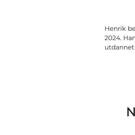
Henrik be
2024. Han
utdannet 
N